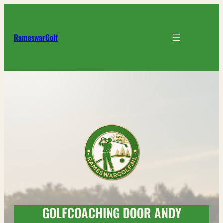
Ga
naar
de
RameswarGolf
inhoud
GOLFCOACHING DOOR ANDY